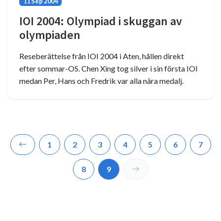
11 Sep 2004
IOI 2004: Olympiad i skuggan av
olympiaden
Reseberättelse från IOI 2004 i Aten, hållen direkt
efter sommar-OS. Chen Xing tog silver i sin första IOI
medan Per, Hans och Fredrik var alla nära medalj.
1
2
3
4
5
6
7
8
9