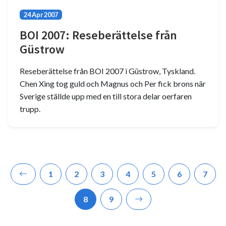
24 Apr 2007
BOI 2007: Reseberättelse från
Güstrow
Reseberättelse från BOI 2007 i Güstrow, Tyskland.
Chen Xing tog guld och Magnus och Per fick brons när
Sverige ställde upp med en till stora delar oerfaren
trupp.
1
2
3
4
5
6
7
8
9