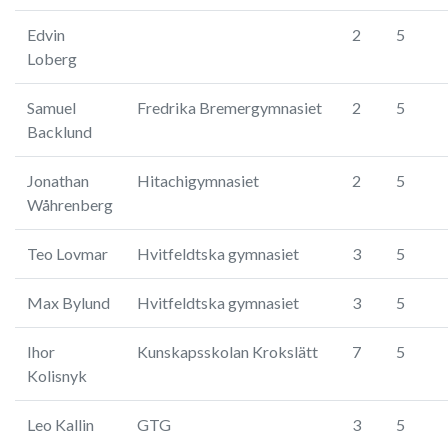
Edvin
2
5
Loberg
Samuel
Fredrika Bremergymnasiet
2
5
Backlund
Jonathan
Hitachigymnasiet
2
5
Wåhrenberg
Teo Lovmar
Hvitfeldtska gymnasiet
3
5
Max Bylund
Hvitfeldtska gymnasiet
3
5
Ihor
Kunskapsskolan Krokslätt
7
5
Kolisnyk
Leo Kallin
GTG
3
5