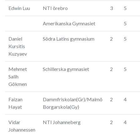
Edwin Luu
NTI örebro
3
5
Amerikanska Gymnasiet
5
Daniel
Södra Latins gymnasium
2
5
Kursitis
Kuzyaev
Mehmet
Schillerska gymnasiet
2
5
Salih
Gökmen
Faizan
Dammfriskolan(Gr)/Malmö
2
4
Hayat
Borgarskola(Gy)
Vidar
NTI Johanneberg
2
4
Johannessen