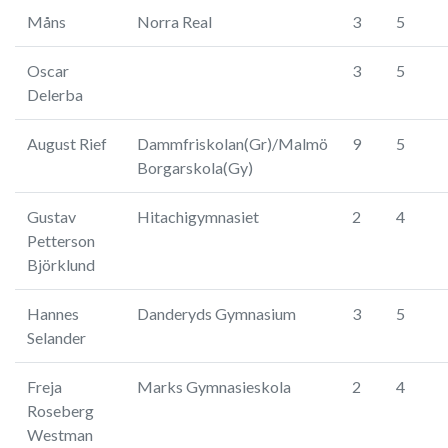
Måns
Norra Real
3
5
Oscar
3
5
Delerba
August Rief
Dammfriskolan(Gr)/Malmö
9
5
Borgarskola(Gy)
Gustav
Hitachigymnasiet
2
4
Petterson
Björklund
Hannes
Danderyds Gymnasium
3
5
Selander
Freja
Marks Gymnasieskola
2
4
Roseberg
Westman