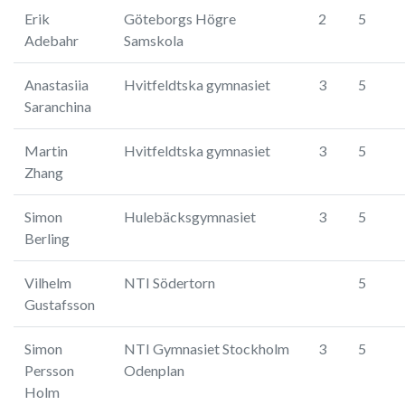
Erik
Göteborgs Högre
2
5
Adebahr
Samskola
Anastasiia
Hvitfeldtska gymnasiet
3
5
Saranchina
Martin
Hvitfeldtska gymnasiet
3
5
Zhang
Simon
Hulebäcksgymnasiet
3
5
Berling
Vilhelm
NTI Södertorn
5
Gustafsson
Simon
NTI Gymnasiet Stockholm
3
5
Persson
Odenplan
Holm