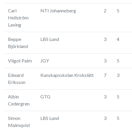
Carl
NTI Johanneberg
2
5
Hellström
Laxing
Beppe
LBS Lund
3
4
Björkland
Vilgot Palm
JGY
3
5
Edward
Kunskapsskolan Krokslätt
7
3
Eriksson
Albin
GTG
3
5
Cedergren
Simon
LBS Lund
3
5
Malmqvist