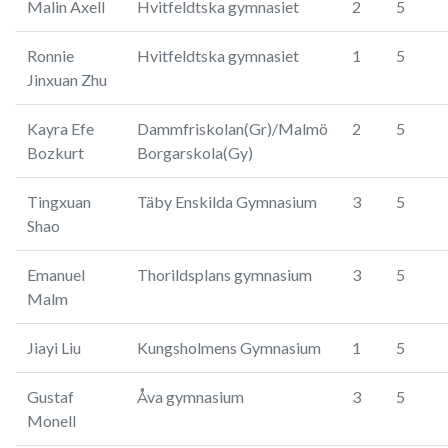
Malin Axell
Hvitfeldtska gymnasiet
2
5
Ronnie
Hvitfeldtska gymnasiet
1
5
Jinxuan Zhu
Kayra Efe
Dammfriskolan(Gr)/Malmö
2
5
Bozkurt
Borgarskola(Gy)
Tingxuan
Täby Enskilda Gymnasium
3
5
Shao
Emanuel
Thorildsplans gymnasium
3
5
Malm
Jiayi Liu
Kungsholmens Gymnasium
1
5
Gustaf
Åva gymnasium
3
5
Monell