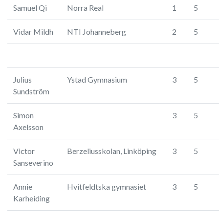
Samuel Qi
Norra Real
1
5
Vidar Mildh
NTI Johanneberg
2
5
Julius
Ystad Gymnasium
3
5
Sundström
Simon
3
5
Axelsson
Victor
Berzeliusskolan, Linköping
3
5
Sanseverino
Annie
Hvitfeldtska gymnasiet
3
5
Karheiding