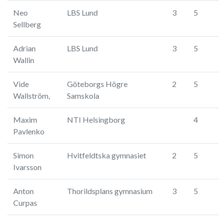
Neo
LBS Lund
3
5
Sellberg
Adrian
LBS Lund
3
5
Wallin
Vide
Göteborgs Högre
2
5
Wallström,
Samskola
Maxim
NTI Helsingborg
4
Pavlenko
Simon
Hvitfeldtska gymnasiet
2
5
Ivarsson
Anton
Thorildsplans gymnasium
3
5
Curpas