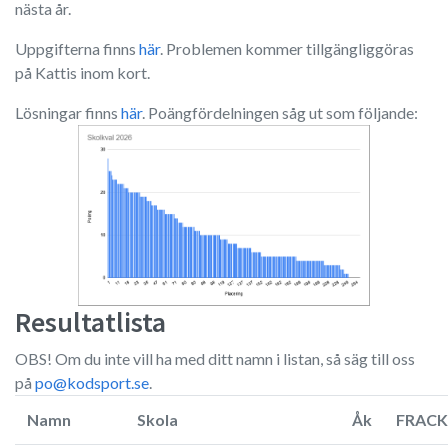
nästa år.
Uppgifterna finns
här
. Problemen kommer tillgängliggöras
på Kattis inom kort.
Lösningar finns
här
. Poängfördelningen såg ut som följande:
Resultatlista
OBS! Om du inte vill ha med ditt namn i listan, så säg till oss
på
po@kodsport.se
.
Namn
Skola
Åk
FRACK