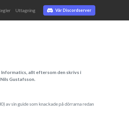
egler
Uttagning
Vår Discordserver
nformatics, allt eftersom den skrivs i
 Nils Gustafsson.
30) av sin guide som knackade på dörrarna redan