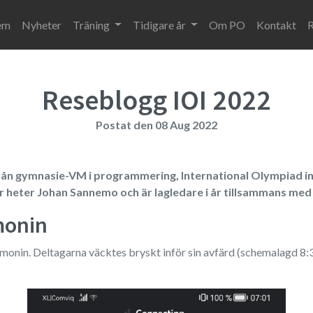
em
Nyheter
Träning
Tidigare år
Om PO
Kontakt
R
Reseblogg IOI 2022
Postat den 08 Aug 2022
rån gymnasie-VM i programmering, International Olympiad in I
 heter Johan Sannemo och är lagledare i år tillsammans med
monin
onin. Deltagarna väcktes bryskt inför sin avfärd (schemalagd 8: