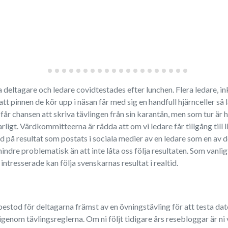
a deltagare och ledare covidtestades efter lunchen. Flera ledare, in
t pinnen de kör upp i näsan får med sig en handfull hjärnceller så lån
får chansen att skriva tävlingen från sin karantän, men som tur är 
gt. Värdkommitteerna är rädda att om vi ledare får tillgång till l
ld på resultat som postats i sociala medier av en ledare som en av d
ndre problematisk än att inte låta oss följa resultaten. Som vanlig
intresserade kan följa svenskarnas resultat i realtid.
stod för deltagarna främst av en övningstävling för att testa dat
genom tävlingsreglerna. Om ni följt tidigare års resebloggar är ni