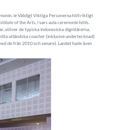
monin. ie Väldigt Viktiga Personerna höll riktigt
tute of the Arts, i vars aula ceremonin hölls.
var, utöver de typiska indonesiska dignitärerna,
nlita utländska coacher (inklusive undertecknad)
ed de från 2010 och senare). Landet hade även