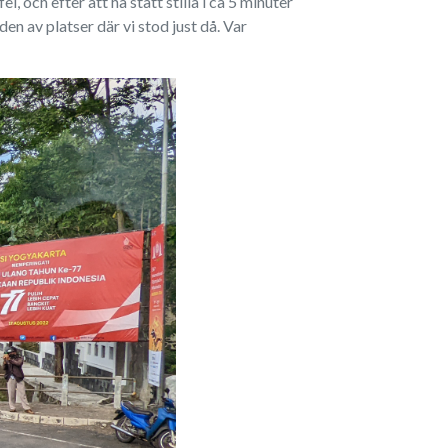
, och efter att ha stått stilla i ca 5 minuter
n av platser där vi stod just då. Var