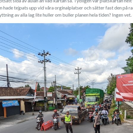
satt sida av aulan än vad kartan sa. Tydligen var platskartan helt fel
de tejpats upp vid våra orginalplatser och sätter fast den på rade
ttning av alla lag lite huller om buller planen hela tiden? Ingen vet.