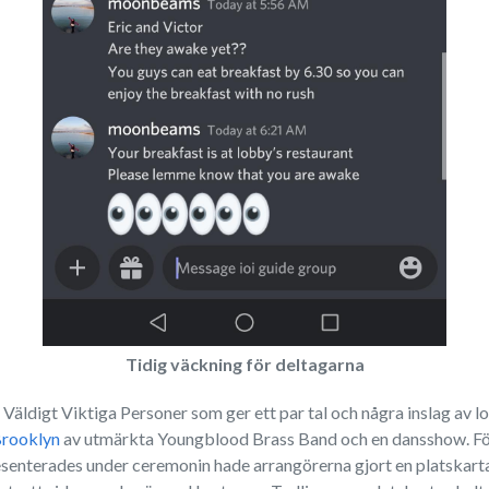
Tidig väckning för deltagarna
äldigt Viktiga Personer som ger ett par tal och några inslag av lok
rooklyn
av utmärkta Youngblood Brass Band och en dansshow. För a
 presenterades under ceremonin hade arrangörerna gjort en platskarta