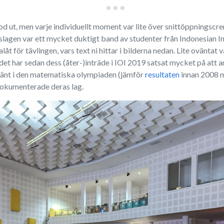
tod ut, men varje individuellt moment var lite över snittöppningscre
agen var ett mycket duktigt band av studenter från Indonesian Insti
t för tävlingen, vars text ni hittar i bilderna nedan. Lite oväntat 
t har sedan dess (åter-)inträde i IOI 2019 satsat mycket på att a
använt i den matematiska olympiaden (jämför
resultaten
innan 2008 m
okumenterade deras lag.