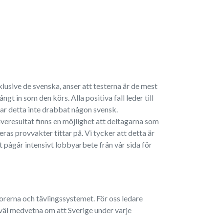
klusive de svenska, anser att testerna är de mest
gt in som den körs. Alla positiva fall leder till
har detta inte drabbat någon svensk.
iveresultat finns en möjlighet att deltagarna som
eras provvakter tittar på. Vi tycker att detta är
t pågår intensivt lobbyarbete från vår sida för
orerna och tävlingssystemet. För oss ledare
 väl medvetna om att Sverige under varje