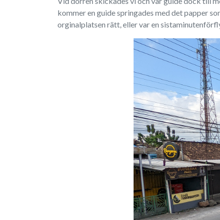
Vid dörren skickades vi och vår guide dock till mot
kommer en guide springades med det papper som ha
orginalplatsen rätt, eller var en sistaminutenförfly